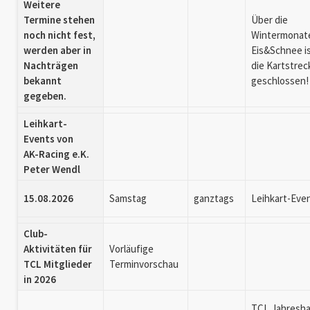
Weitere
Termine stehen
Über die
noch nicht fest,
Wintermonate
werden aber in
Eis&Schnee i
Nachträgen
die Kartstrec
bekannt
geschlossen!
gegeben.
Leihkart-
Events von
AK-Racing e.K.
Peter Wendl
15.08.2026
Samstag
ganztags
Leihkart-Eve
Club-
Aktivitäten für
Vorläufige
TCL Mitglieder
Terminvorschau
in 2026
TCL Jahresha