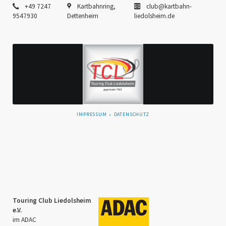
+49 7247
Kartbahnring,
club@kartbahn-
9547930
Dettenheim
liedolsheim.de
NAVIGATION
IMPRESSUM
DATENSCHUTZ
ÜBERSPRINGEN
Touring Club Liedolsheim
e.V.
im ADAC