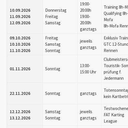
19:00-
Training 8h-
10.09.2026
Donnerstag
20:00h
Qualifying 8h
11.09.2026
Freitag
19:00-
Mofa
12.09.2026
Samstag
20:00h
8h-Mofa Ren
ganztags
09.10.2026
Freitag
Exklusiv Trai
jeweils
10.10.2026
Samstag
GTC 12-Stun
ganztags
11.10.2026
Sonntag
Rennen
Clubmeisters
13:00-
Touristik- So
01.11.2026
Sonntag
15:00 Uhr
prüfung f.
Jedermann
Totensonntag
22.11.2026
Sonntag
ganztags
kein Kartbetr
Testwochen
12.12.2026
Samstag
jeweils
FAT Karting
13.12.2026
Sonntag
ganztags
League