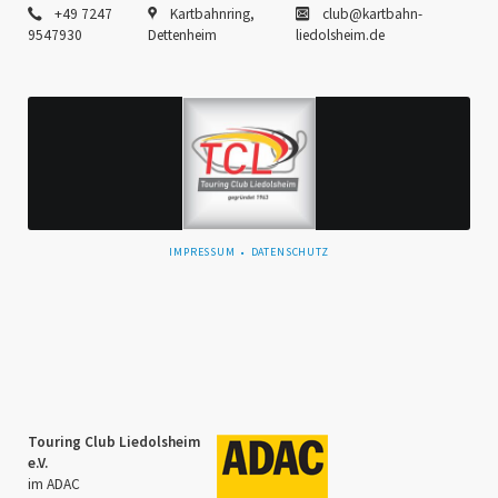
+49 7247
Kartbahnring,
club@kartbahn-
9547930
Dettenheim
liedolsheim.de
NAVIGATION
IMPRESSUM
DATENSCHUTZ
ÜBERSPRINGEN
Touring Club Liedolsheim
e.V.
im ADAC